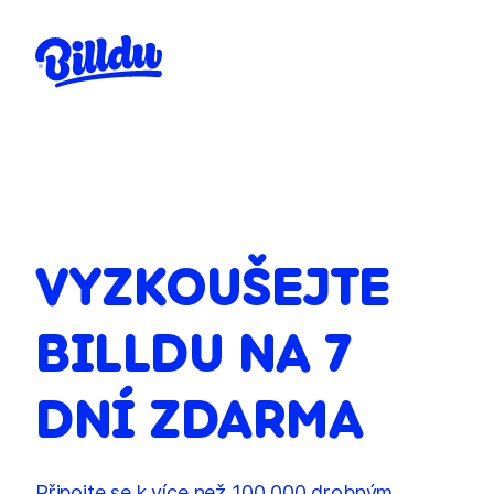
VYZKOUŠEJTE
BILLDU NA 7
DNÍ ZDARMA
Připojte se k více než 100 000 drobným