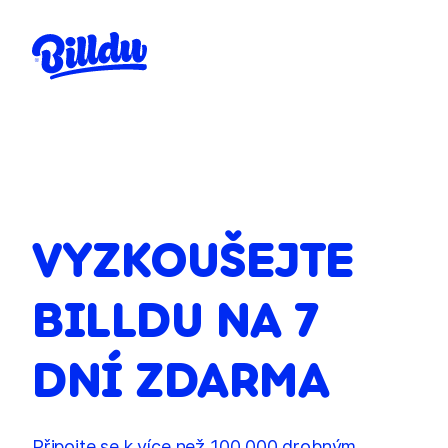
VYZKOUŠEJTE
BILLDU NA 7
DNÍ ZDARMA
Připojte se k více než 100 000 drobným